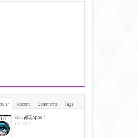
pular
Recent
Comments
Tags
ELLE都玩Apps ?
2011/10/11