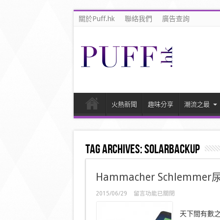
關於Puff.hk
聯絡我們
廣告查詢
火熱新聞
趣味分享
潮流之最
Tag Archives:
SolarBackup
Hammacher Schlemmer尿袋
在
2015/06/29
留言功能已關閉
〈Hammacher
Schlemmer
天下間有數
尿