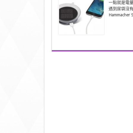
一點就是電
袋
You’re
遇到尿袋沒
my
Hammacher S
sunshine〉
中