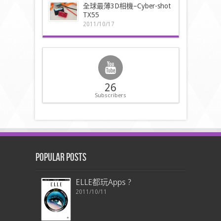
全球最薄3D相機–Cyber-shot
TX55
2011/10/17
26
Subscribers
Popular Posts
ELLE都玩Apps ?
2011/10/11