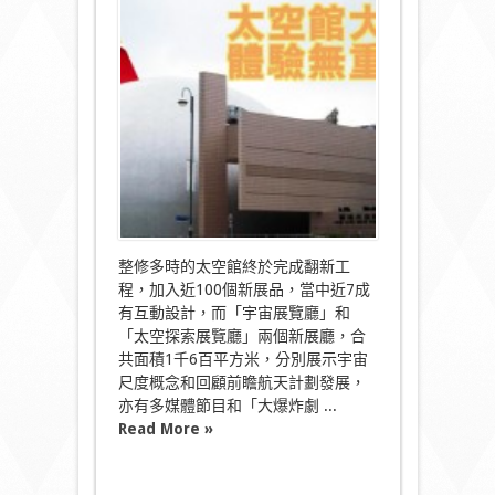
館
大
翻
新!
體
驗
無
重
狀
態!〉
中
整修多時的太空館終於完成翻新工
程，加入近100個新展品，當中近7成
有互動設計，而「宇宙展覽廳」和
「太空探索展覽廳」兩個新展廳，合
共面積1千6百平方米，分別展示宇宙
尺度概念和回顧前瞻航天計劃發展，
亦有多媒體節目和「大爆炸劇 ...
Read More »