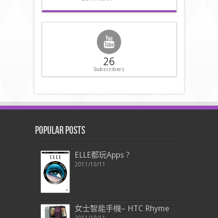
26
Subscribers
Popular Posts
ELLE都玩Apps ?
2011/10/11
女士智能手機– HTC Rhyme