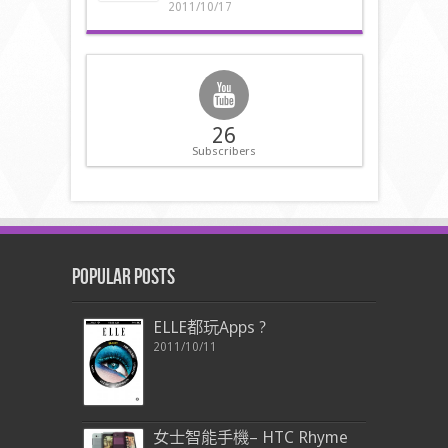
2011/10/17
26
Subscribers
Popular Posts
ELLE都玩Apps ?
2011/10/11
女士智能手機– HTC Rhyme