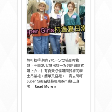
刺
繡
items
跟
Super
Girls
打
造
夏
日
潮
look！〉
中
想打扮得潮啲？唔一定要搞到咁複
雜，今季GU就推出咗一系列刺繡款式
嘅上衣，仲有夏天必備嘅闊腳褲同喱
士吊帶裙，簡單又易襯，一齊去睇吓
Super Girls點樣將呢啲items拼上身
啦！
Read More »