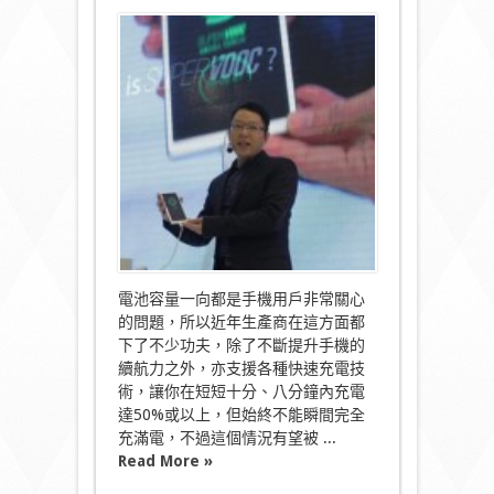
〈趕
時
間
最
啱
用！
SUPER
VOOC
快
速
充
電
15
分
鐘
搞
電池容量一向都是手機用戶非常關心
掂！〉
的問題，所以近年生產商在這方面都
中
下了不少功夫，除了不斷提升手機的
續航力之外，亦支援各種快速充電技
術，讓你在短短十分、八分鐘內充電
達50%或以上，但始終不能瞬間完全
充滿電，不過這個情況有望被 ...
Read More »