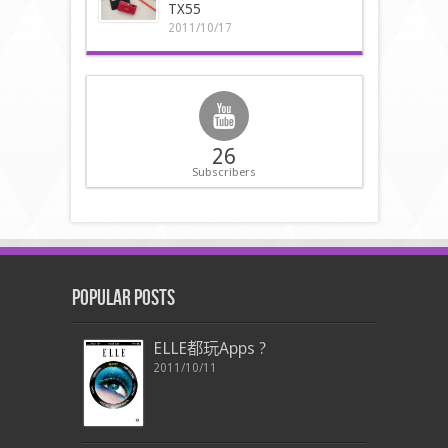
TX55
2011/10/17
26
Subscribers
Popular Posts
ELLE都玩Apps ?
2011/10/11