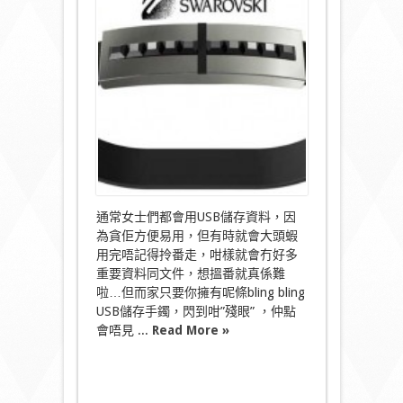
出
bling
bling
USB
儲
存
手
鐲〉
中
通常女士們都會用USB儲存資料，因
為貪佢方便易用，但有時就會大頭蝦
用完唔記得拎番走，咁樣就會冇好多
重要資料同文件，想搵番就真係難
啦…但而家只要你擁有呢條bling bling
USB儲存手鐲，閃到咁”殘眼” ，仲點
會唔見 ...
Read More »