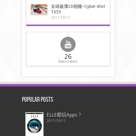
全球最薄3D相機–Cyber-shot
TX55
2011/10/17
26
Subscribers
Popular Posts
ELLE都玩Apps ?
2011/10/11