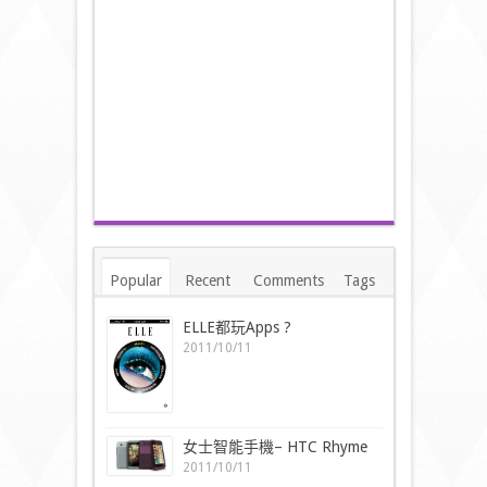
Popular
Recent
Comments
Tags
ELLE都玩Apps ?
2011/10/11
女士智能手機– HTC Rhyme
2011/10/11