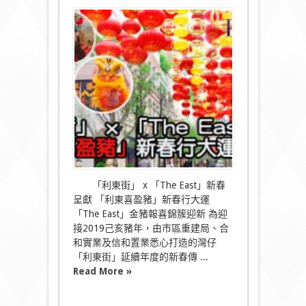
〈「利
東
喜
盈
豬」
新
春
行
大
運
「The
East」
金
豬
報
喜
「利東街」 x 「The East」新春
錦
呈獻 「利東喜盈豬」新春行大運
簇
「The East」金豬報喜錦簇迎新 為迎
迎
接2019己亥豬年，由市區重建局、合
新〉
中
和實業及信和置業悉心打造的灣仔
「利東街」延續年度的新春傳 ...
Read More »