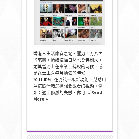
被
迫
用
timeline，
youtube
都
可
能
遭
殃〉
香港人生活節奏急促，壓力四方八面
中
的來襲，情緒波幅自然也會特別大。
尤其當男士在事業上搏殺的時候，或
是女士正夕每月煩惱的時候…
YouTube正在測試一項新功能，幫助用
戶按照情緒選擇想要觀看的視頻。例
如：遇上慘烈的失戀，你可 ...
Read
More »