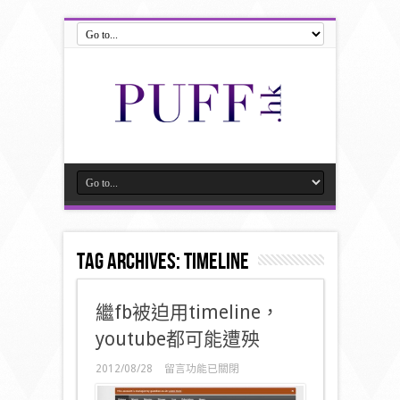
Tag Archives:
timeline
繼fb被迫用timeline，
youtube都可能遭殃
在
2012/08/28
留言功能已關閉
〈繼
fb