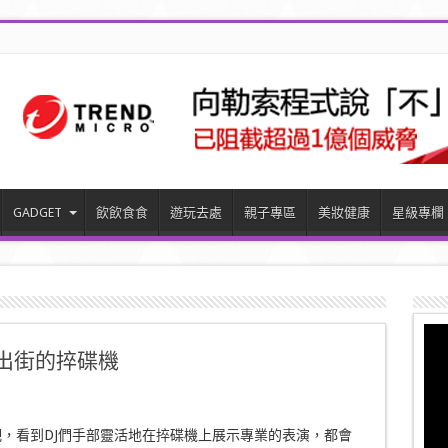
GADGET
飲飲食食
遊玩去處
親子專區
美妝健康
星級專欄
 帶出街的捽碟機
，看到DJ們手部靈活地在捽碟機上展示專業的表演，都會