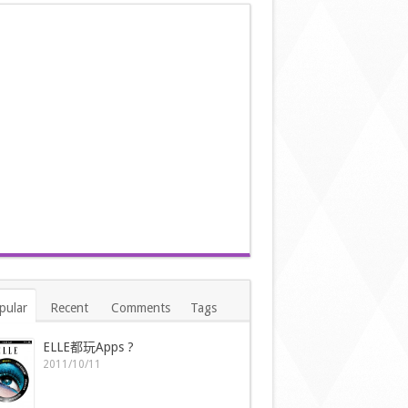
pular
Recent
Comments
Tags
ELLE都玩Apps ?
2011/10/11