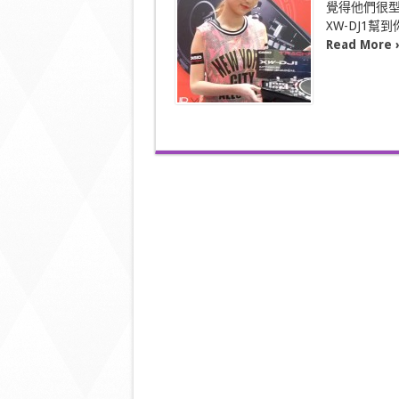
帶
覺得他們很型。
出
XW-DJ1幫
街
Read More 
的
捽
碟
機〉
中