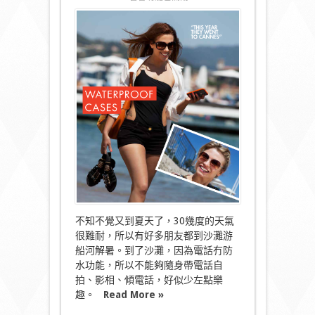
〈沙
灘/
船
河
必
備-
100%
防
水
防
沙
_
電
話
保
護
套〉
中
不知不覺又到夏天了，30幾度的天氣
很難耐，所以有好多朋友都到沙灘游
船河解暑。到了沙灘，因為電話冇防
水功能，所以不能夠隨身帶電話自
拍、影相、傾電話，好似少左點樂
趣。
Read More »