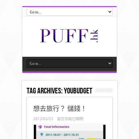
Tag Archives:
YouBudget
想去旅行？ 儲錢！
在
2012/02/23
留言功能已關閉
〈想
去
旅