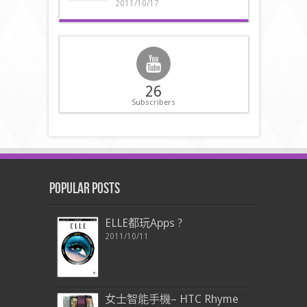
2011/10/17
26
Subscribers
Popular Posts
ELLE都玩Apps ?
2011/10/11
女士智能手機– HTC Rhyme