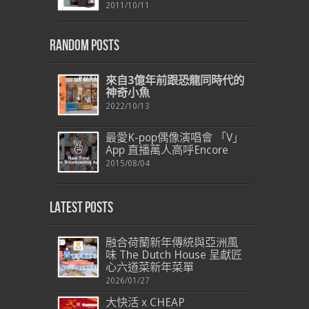
2011/10/11
Random Posts
來自
3
億年前跟恐龍同時代的
神奇小魚
2022/10/13
最愛K-pop偶像演唱會 「V」
App 直播萬人高呼Encore
2015/08/04
Latest Posts
融合荷蘭新年傳統與亞洲風
味 The Dutch House 呈獻匠
心六道菜新年菜單
2026/01/27
大快活 x CHEAP