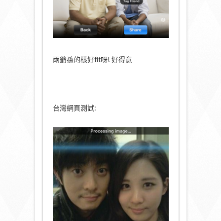
兩爺孫的樣好fit呀! 好得意
台灣網頁測試: