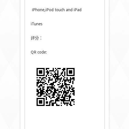
iPhone,iPod touch and iPad
iTunes
評分：
QR code: