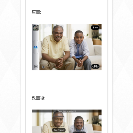
原圖:
改圖後: