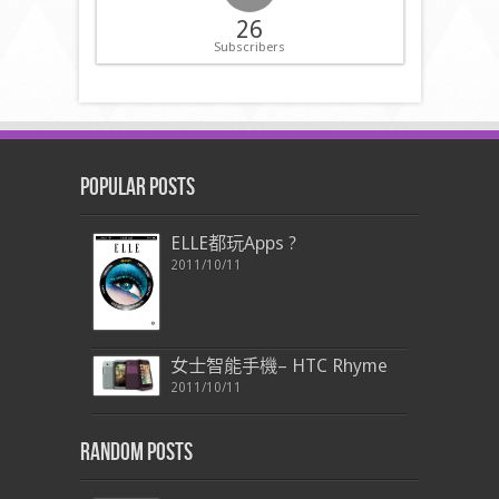
26
Subscribers
Popular Posts
ELLE都玩Apps ?
2011/10/11
女士智能手機– HTC Rhyme
2011/10/11
Random Posts