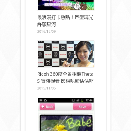
最浪漫打卡熱點！巨型璃光
許願星河
2016/12/09
Ricoh 360度全景相機Theta
S 實時觀看 影相唔駛估估吓
2015/11/05