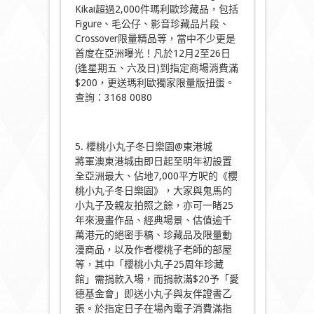
Kikai超過2,000件瑪利歐珍藏品，包括
Figure、毛公仔、影音珍藏品片段、
Crossover限量精品等，當中不少更是
首度在亞洲曝光！凡於12月2至26日
(逢星期五、六及日)到指定商場消費滿
$200，更送瑪利歐獨家限量版扭蛋。
查詢：3168 0080
5. 櫻桃小丸子冬日樂園@東港城
將軍澳東港城由即日起至明年初設置
全亞洲最大、佔地7,000平方呎的《櫻
桃小丸子冬日樂園》，大家與鬼馬的
小丸子及親友拍照之餘，亦可一睹25
年來漫畫作品、經典場景、估值逾千
萬港元的絕密手稿、珍藏品及限量動
漫商品，以及作者櫻桃子老師的部屋
等，其中「櫻桃小丸子25周年珍藏
館」需捐款入場，而捐款滿$20予「愛
德基金會」即送小丸子與友伴證書乙
張。於指定日子在場內電子消費滿指