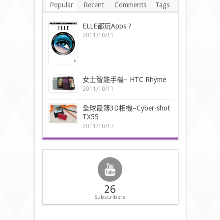
Popular
Recent
Comments
Tags
ELLE都玩Apps ?
2011/10/11
女士智能手機– HTC Rhyme
2011/10/11
全球最薄3D相機–Cyber-shot
TX55
2011/10/17
26
Subscribers