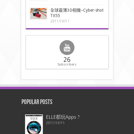
全球最薄3D相機–Cyber-shot
TX55
2011/10/17
26
Subscribers
Popular Posts
ELLE都玩Apps ?
2011/10/11