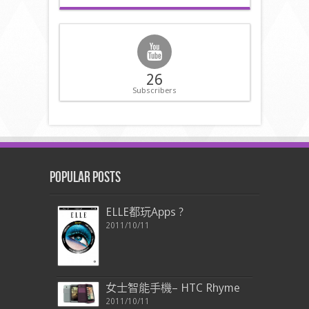
26
Subscribers
Popular Posts
ELLE都玩Apps ?
2011/10/11
女士智能手機– HTC Rhyme
2011/10/11