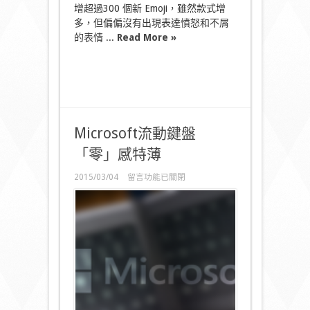
增超過300 個新 Emoji，雖然款式增
多，但偏偏沒有出現表達憤怒和不屑
的表情 ...
Read More »
Microsoft流動鍵盤
「零」感特薄
在
2015/03/04
留言功能已關閉
〈Microsoft
流
動
鍵
盤
「零」
感
特
薄〉
中