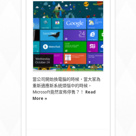
〈Windows7/8
正
式
下
架？！〉
中
當公司開始換電腦的時候，當大家為
重新適應新系統煩惱中的時候，
Microsoft竟然宣佈停售？！
Read
More »