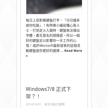
每日上班對著鍵盤打字，「分分鐘多
過你吃飯」！有時像小編這種心急人
士，打到走火入魔時，鍵盤無法彈出
字體，產生莫名的煩燥感。所以一個
好的鍵盤足以影響你一天工作的心
情！或許Microsoft最新發表的這個流
動鍵盤是你更好的選擇 ...
Read More
»
Windows7/8 正式下
架？！
在
2014/10/31
留言功能已關閉