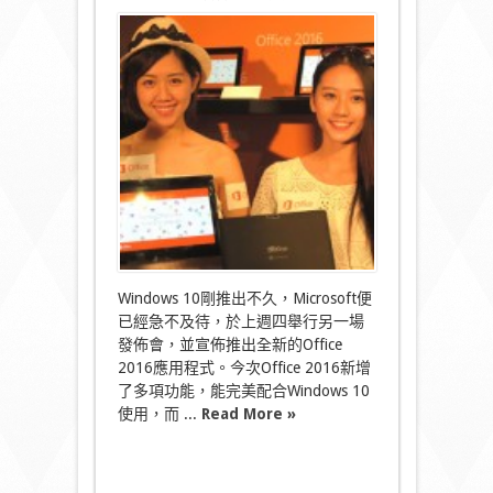
〈Microsoft
全
新
Office
2016
多
款
Windows10
裝
置
同
步
登
場〉
中
Windows 10剛推出不久，Microsoft便
已經急不及待，於上週四舉行另一場
發佈會，並宣佈推出全新的Office
2016應用程式。今次Office 2016新增
了多項功能，能完美配合Windows 10
使用，而 ...
Read More »