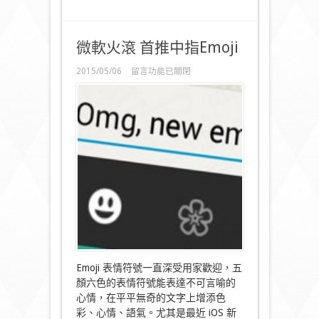
微軟火滾 首推中指Emoji
在
2015/05/06
留言功能已關閉
〈微
軟
火
滾
首
推
中
指
Emoji〉
中
Emoji 表情符號一直深受用家歡迎，五
顏六色的表情符號能表達不可言喻的
心情，在平平無奇的文字上增添色
彩、心情、語氣。尤其是最近 iOS 新