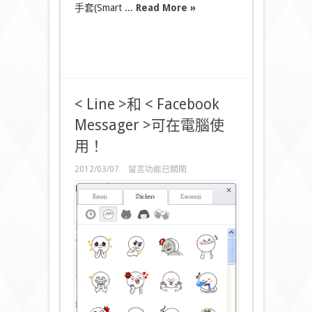
手套(Smart ...
Read More »
< Line >和 < Facebook
Messager >可在電腦使
用！
在
2012/03/07
留言功能已關閉
〈<
Line
>
和
<
Facebook
Messager
>
可
在
電
腦
使