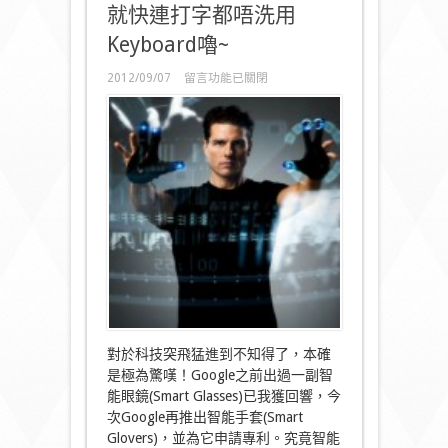
就快連打字都唔洗用
Keyboard嚕~
在
2012/09/07
留言功能已關閉
〈就
快
連
打
字
都
唔
洗
用
Keyboard
嚕
~〉
中
對於科技突飛猛進到不知得了，本確
是極為驚嘆！Google之前出過一副智
能眼鏡(Smart Glasses)已我獲回響，今
次Google再推出智能手套(Smart
Glovers)，並為它申請專利。究竟智能