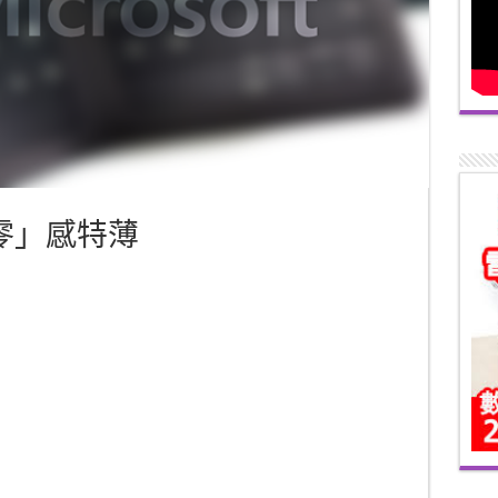
 「零」感特薄