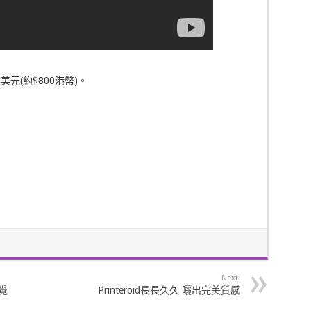
元(約$800港幣)。
Next:
聽覺
Printeroid長長久久 曬出完美質感