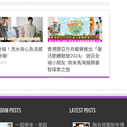
升級！洗水背心及涼感
香港挪亞方舟載譽推出「復
場!
活節體驗營2024」 號召全
城小朋友 齊來馬灣展開睿
7/10
智探索之旅
2024/03/06
dom Posts
Latest Posts
一起舉傘，舉起
融合荷蘭新年傳