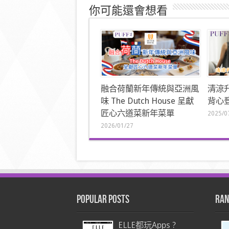
你可能還會想看
融合荷蘭新年傳統與亞洲風
清涼
味 The Dutch House 呈獻
背心登
匠心六道菜新年菜單
2025/0
2026/01/27
Popular Posts
Ran
ELLE都玩Apps ?