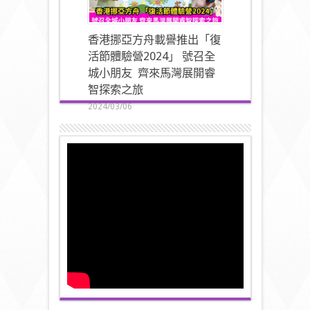
香港挪亞方舟載譽推出「復
活節體驗營2024」 號召全
城小朋友 齊來馬灣展開睿
智探索之旅
2024/03/06