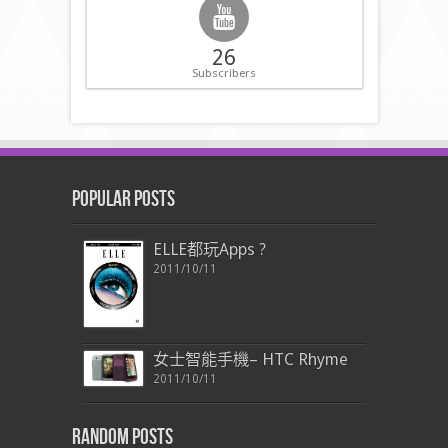
26
Subscribers
Popular Posts
ELLE都玩Apps ?
2011/10/11
女士智能手機– HTC Rhyme
2011/10/11
Random Posts