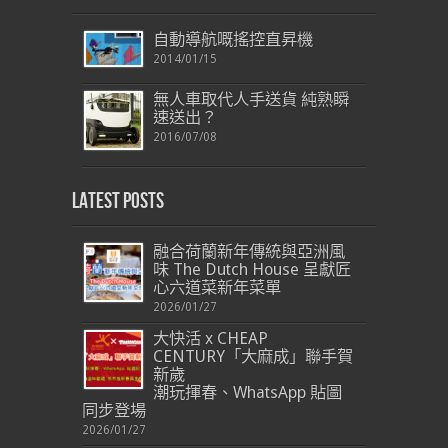
自動導航嘅搖控直昇機
2014/01/15
無人車取代人手送貨 純熟瞬
速送出？
2016/07/08
Latest Posts
融合荷蘭新年傳統與亞洲風
味 The Dutch House 呈獻匠
心六道菜新年菜單
2026/01/27
大快活 x CHEAP
CENTURY「大麻成」聯手賀
新歲
潮玩揮春、WhatsApp 貼圖
同步登場
2026/01/27