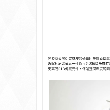
開發商最開始嘗試左普通電阻設計既傳感
現呢種原始傳感元件係接近250攝氏度
更高既RTD傳感元件，保證整個溫度範