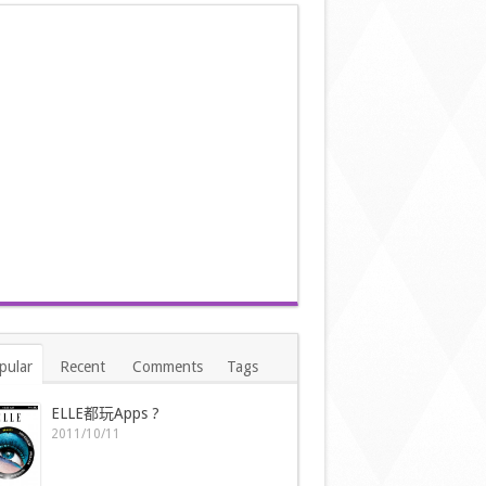
pular
Recent
Comments
Tags
ELLE都玩Apps ?
2011/10/11