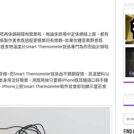
唔再係鍋碗碟咁簡單啦，無論係商場中定係網絡上面，都有
係製作美食既過程更簡單同有樂趣~如果你鍾意煮野食既
配套既食物溫度計Smart Thermometer就係專門為你而設計嫁啦
幾令嫁~而Smart Thermometer就係由不銹鋼探頭、高溫塑料以
eter本身用法好簡單，用既時候只要將iPhone既耳機插口與手機
one上既Smart Thermometer軟件就會即刻顯示當前食
Find 