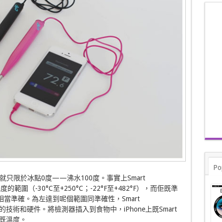
Po
只限於冰點0度——沸水100度。事實上Smart
氏度的範圍（-30°C至+250°C；-22°F至+482°F），而佢既準
係相當準確。為左達到呢個範圍同準確性，Smart
高的技術和硬件。將檢測器插入到食物中，iPhone上既Smart
物既溫度。