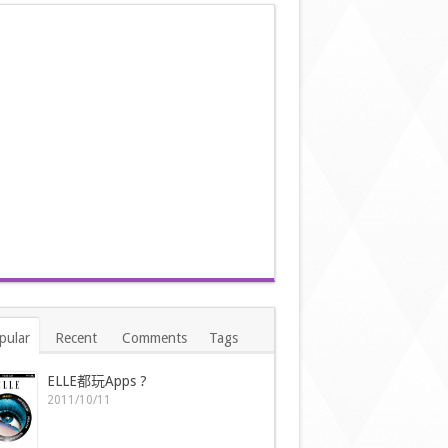
pular
Recent
Comments
Tags
ELLE都玩Apps ?
2011/10/11