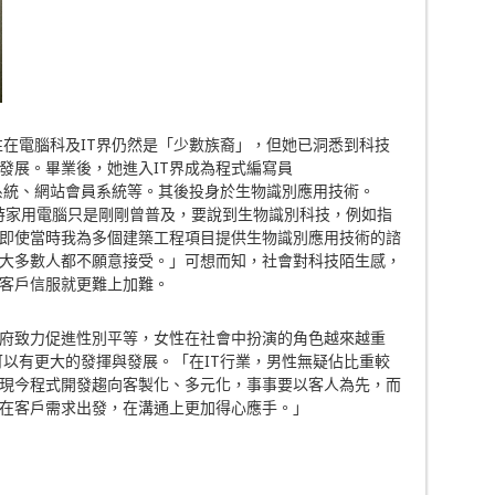
女性在電腦科及IT界仍然是「少數族裔」，但她已洞悉到科技
發展。畢業後，她進入IT界成為程式編寫員
B2B系統、網站會員系統等。其後投身於生物識別應用技術。
「那時家用電腦只是剛剛曾普及，要說到生物識別科技，例如指
即使當時我為多個建築工程項目提供生物識別應用技術的諮
大多數人都不願意接受。」可想而知，社會對科技陌生感，
令客戶信服就更難上加難。
府致力促進性別平等，女性在社會中扮演的角色越來越重
她可以有更大的發揮與發展。「在IT行業，男性無疑佔比重較
現今程式開發趨向客製化、多元化，事事要以客人為先，而
在客戶需求出發，在溝通上更加得心應手。」