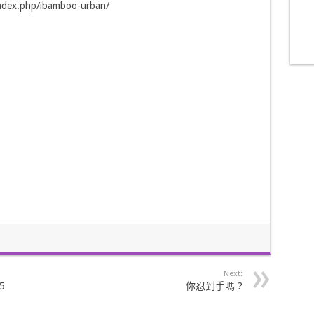
ndex.php/ibamboo-urban/
Next:
5
你忍到手嗎 ?