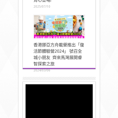
背心登場!
2025/07/10
香港挪亞方舟載譽推出「復
活節體驗營2024」 號召全
城小朋友 齊來馬灣展開睿
智探索之旅
2024/03/06