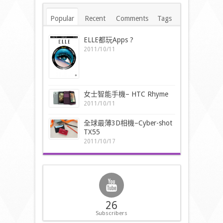
Popular
Recent
Comments
Tags
ELLE都玩Apps ?
2011/10/11
女士智能手機– HTC Rhyme
2011/10/11
全球最薄3D相機–Cyber-shot
TX55
2011/10/17
26
Subscribers