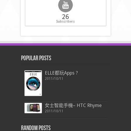
26
Subscribers
Popular Posts
ELLE都玩Apps ?
2011/10/11
女士智能手機– HTC Rhyme
2011/10/11
Random Posts