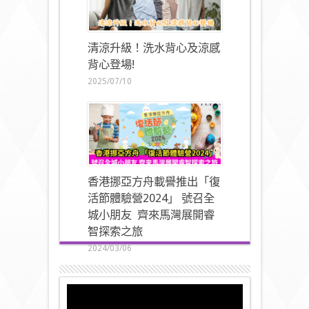
清涼升級！洗水背心及涼感
背心登場!
2025/07/10
香港挪亞方舟載譽推出「復
活節體驗營2024」 號召全
城小朋友 齊來馬灣展開睿
智探索之旅
2024/03/06