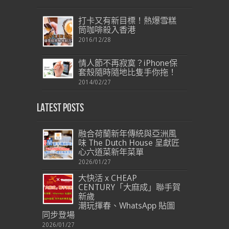
打卡又有新目標！熱爆雪糕
筒咖啡殺入香港
2016/12/28
情人節不再寂寞？iPhone保
套殼隨時隨地比隻手你拖！
2014/02/27
Latest Posts
融合荷蘭新年傳統與亞洲風
味 The Dutch House 呈獻匠
心六道菜新年菜單
2026/01/27
大快活 x CHEAP
CENTURY「大麻成」聯手賀
新歲
潮玩揮春、WhatsApp 貼圖
同步登場
2026/01/27