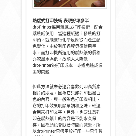
熱感式打印技術
表現好壞參半
droPrinter採用熱感式打印技術，配合
感熱紙使用，當這種紙遇上發熱的打
印頭，就能進行化學反應從而產生顏
色變化，由於列印過程毋須使用墨
水，而打印機所選用的感熱紙的價格
亦較墨水為低，故能大大降低
droPrinter的打印成本，亦避免造成漏
墨的問題。
但此方法就未必適合喜歡列印高質素
相片的朋友，因為它只能列印出黑白
色的內容，與一般彩色打印機相比，
它的打印效果明顯單調和乏味，較適
合用來打印文字。另外，也要注意列
印在感熱紙上的內容是不能永久保
存，因為顏色會隨著時間而減退，所
以droPrinter只適用於打印一些只作暫