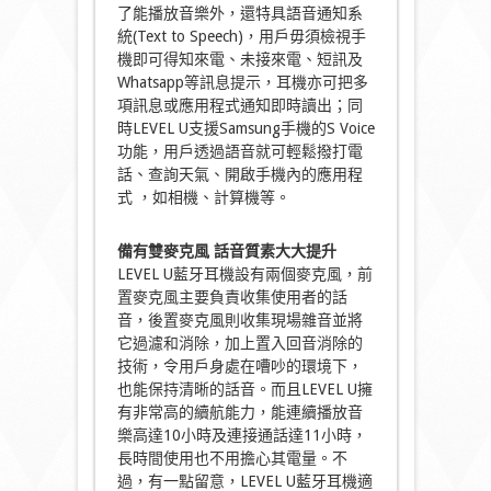
了能播放音樂外，還特具語音通知系
統(Text to Speech)，用戶毋須檢視手
機即可得知來電、未接來電、短訊及
Whatsapp等訊息提示，耳機亦可把多
項訊息或應用程式通知即時讀出；同
時LEVEL U支援Samsung手機的S Voice
功能，用戶透過語音就可輕鬆撥打電
話、查詢天氣、開啟手機內的應用程
式 ，如相機、計算機等。
備有雙麥克風
話音質素大大提升
LEVEL U藍牙耳機設有兩個麥克風，前
置麥克風主要負責收集使用者的話
音，後置麥克風則收集現場雜音並將
它過濾和消除，加上置入回音消除的
技術，令用戶身處在嘈吵的環境下，
也能保持清晰的話音。而且LEVEL U擁
有非常高的續航能力，能連續播放音
樂高達10小時及連接通話達11小時，
長時間使用也不用擔心其電量。不
過，有一點留意，LEVEL U藍牙耳機適