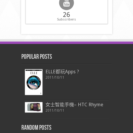
26
Subscribers
Popular Posts
ELLE都玩Apps ?
2011/10/11
女士智能手機– HTC Rhyme
2011/10/11
Random Posts