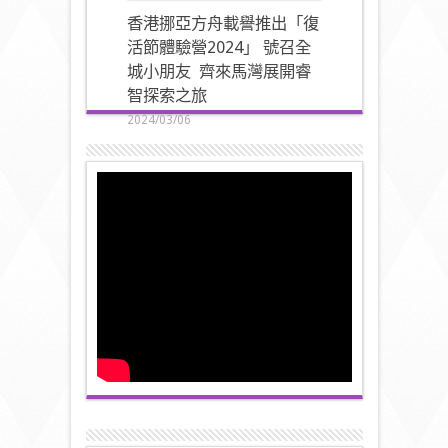
香港挪亞方舟載譽推出「復
活節體驗營2024」 號召全
城小朋友 齊來馬灣展開睿
智探索之旅
2024/03/06