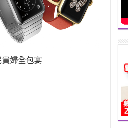
h 平民貴婦全包宴