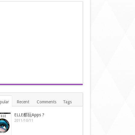
pular
Recent
Comments
Tags
ELLE都玩Apps ?
2011/10/11