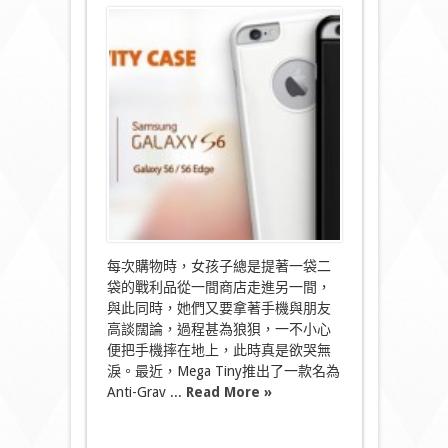
〈Mega
Tiny
Anti-
Gravity
手
機
殼
哪
裡
來
的
吸
引
力？〉
中
每次購物時，女孩子總是提著一袋二
袋的戰利品從一間商店走進另一間，
與此同時，她們又要拿著手機與朋友
高談闊論，過程甚為狼狽，一不小心
便把手機摔在地上，此時真是欲哭無
淚。最近，Mega Tiny推出了一款名為
Anti-Grav ...
Read More »