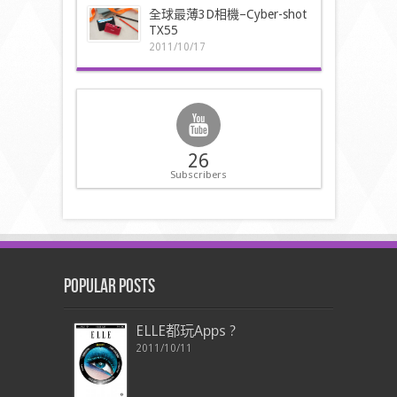
全球最薄3D相機–Cyber-shot
TX55
2011/10/17
26
Subscribers
Popular Posts
ELLE都玩Apps ?
2011/10/11