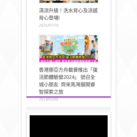
清涼升級！洗水背心及涼感
背心登場!
2025/07/10
香港挪亞方舟載譽推出「復
活節體驗營2024」 號召全
城小朋友 齊來馬灣展開睿
智探索之旅
2024/03/06