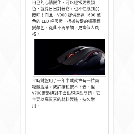
自己的心情變化，可以經常更換顏
色，就算日日對著它，也不怕感到沉
悶吧！而且，V900 提供高達 1600 萬
色的 LED 呼吸燈，根據按鍵的頻率轉
變顏色，從此不再單調，更富個人風
格。
平時鍵盤用了一年半載就會有一粒兩
粒鍵脫落，或許按也按不下去。但
V700鍵盤絕對不會出現這些問題，它
主要以高質素的材料製造，持久耐
用。