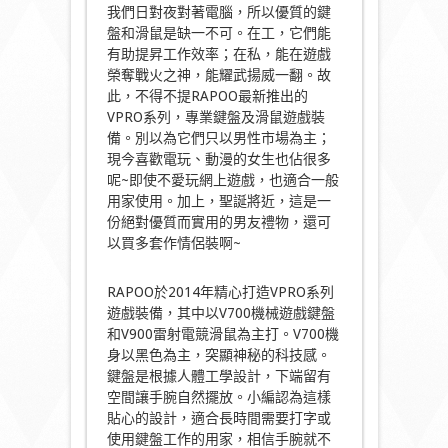
我們日對夜對著電腦，所以優質的鍵
盤和滑鼠是缺一不可。在工，它們能
有助提昇工作效率；在私，能在遊戲
榮奪戰火之神，能耀武揚威一翻。故
此，不得不提RAPOO最新推出的
VPRO系列，專業鍵盤及滑鼠遊戲裝
備。別以為它們只以男性市場為主；
現今喜歡電玩、動漫的女生也佔很多
呢~即使不愛玩網上遊戲，也適合一般
用家使用。加上，聖誕將近，這是一
份絕對優質而實用的男友禮物，還可
以買多套作情侶裝啊~
RAPOO於2014年精心打造VPRO系列
遊戲裝備，其中以V700機械遊戲鍵盤
和V900雷射電競滑鼠為主打。V700機
身以黑色為主，突顯神秘的科技感。
鍵盤是根據人體工學設計，下端留有
空間讓手腕自然擺放。小編認為這樣
貼心的設計，適合長時間需要打字或
使用鍵盤工作的用家，相信手腕就不