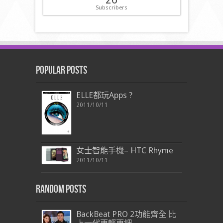
Subscribers
Popular Posts
ELLE都玩Apps ?
2011/10/11
女士智能手機– HTC Rhyme
2011/10/11
Random Posts
BackBeat PRO 2功能齊全 比