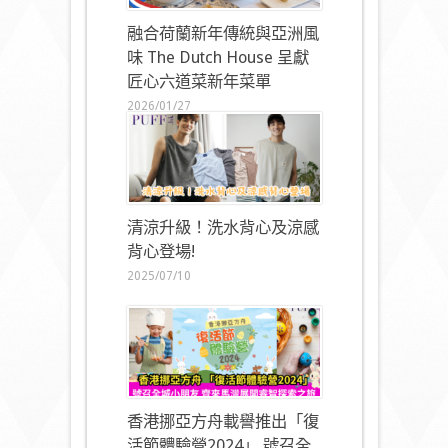
融合荷蘭新年傳統與亞洲風
味 The Dutch House 呈獻
匠心六道菜新年菜單
2026/01/27
清涼升級！洗水背心及涼感
背心登場!
2025/07/10
香港挪亞方舟載譽推出「復
活節體驗營2024」 號召全