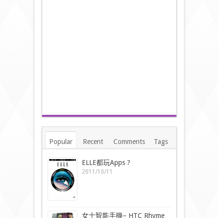
Popular
Recent
Comments
Tags
ELLE都玩Apps ?
2011/10/11
女士智能手機– HTC Rhyme