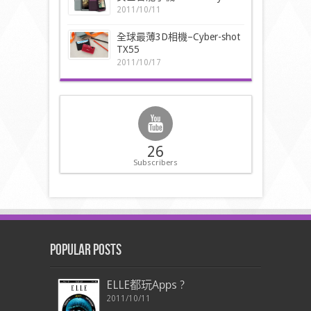
2011/10/11
全球最薄3D相機–Cyber-shot
TX55
2011/10/17
26
Subscribers
Popular Posts
ELLE都玩Apps ?
2011/10/11