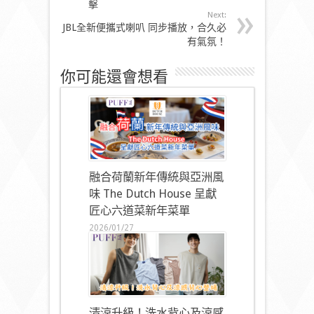
擊
Next:
JBL全新便攜式喇叭 同步播放，合久必
有氣氛！
你可能還會想看
融合荷蘭新年傳統與亞洲風
味 The Dutch House 呈獻
匠心六道菜新年菜單
2026/01/27
清涼升級！洗水背心及涼感