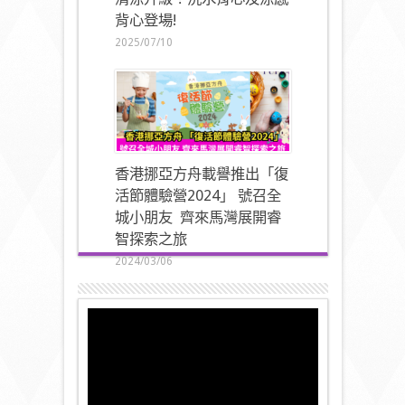
背心登場!
2025/07/10
香港挪亞方舟載譽推出「復
活節體驗營2024」 號召全
城小朋友 齊來馬灣展開睿
智探索之旅
2024/03/06