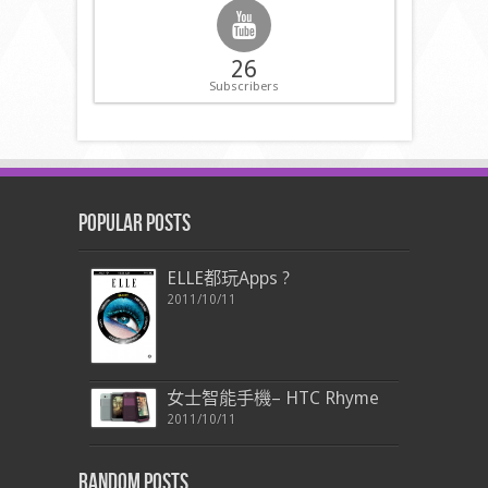
26
Subscribers
Popular Posts
ELLE都玩Apps ?
2011/10/11
女士智能手機– HTC Rhyme
2011/10/11
Random Posts