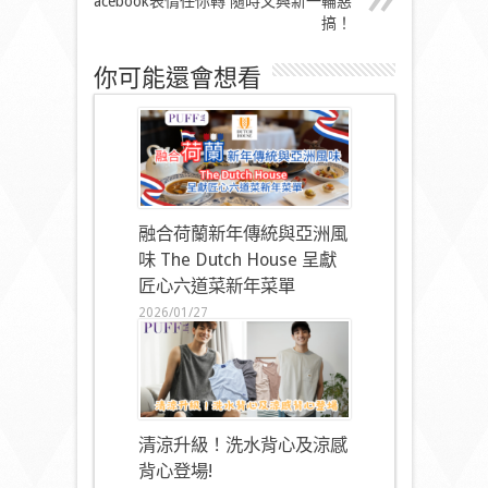
Facebook表情任你轉 隨時又興新一輪惡
搞！
你可能還會想看
融合荷蘭新年傳統與亞洲風
味 The Dutch House 呈獻
匠心六道菜新年菜單
2026/01/27
清涼升級！洗水背心及涼感
背心登場!