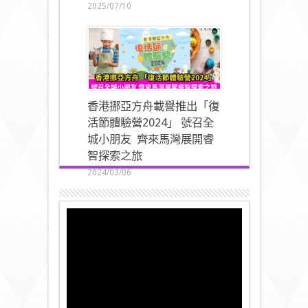
2025/07/10
香港挪亞方舟載譽推出「復
活節體驗營2024」 號召全
城小朋友 齊來馬灣展開睿
智探索之旅
2024/03/06