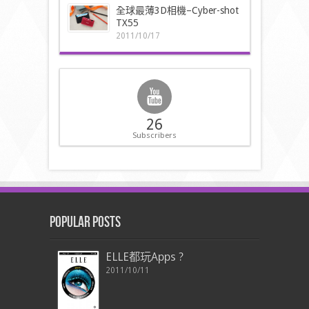
全球最薄3D相機–Cyber-shot
TX55
2011/10/17
26
Subscribers
Popular Posts
ELLE都玩Apps ?
2011/10/11