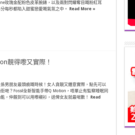
Jacqueline玫瑰金配粉色皮革腕錶，以及兩對閃耀奪目嘅粉紅耳
每分每秒都陷入甜蜜戀愛嘅氣氛之中。
Read More »
ion靚得嚟又實際！
又係男朋友最頭痕嘅時候！女人貪靚又鍾意實際，點先可以
哋？Fossil全新智能手帶Q Motion，唔單止有監察睡眠同
功能，仲靚到可以用嚟襯衫，送俾女友就最啱數！
Read