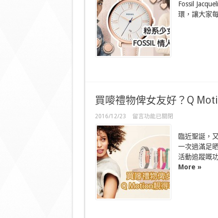
Fossil 
女
環，讓大家
大
愛！
Fossil
情
人
節
禮
盒〉
中
買嘜禮物俾女友好？Q Mot
在
2016/12/23
留言功能已關閉
〈買
嘜
臨近聖誕，
禮
一次過滿足晒佢
物
活動追蹤嘅
俾
女
More »
友
好？
Q
Motion
靚
得