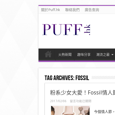
關於Puff.hk
聯絡我們
廣告查詢
火熱新聞
趣味分享
潮流之最
Tag Archives:
Fossil
粉系少女大愛！Fossil情
在
2017/02/06
留言功能已關閉
〈粉
系
今個情人節，
少