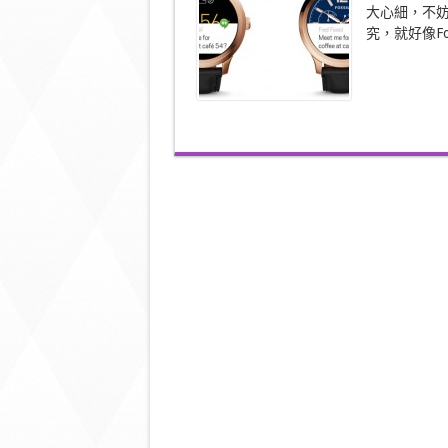
玫
大心細，不
塊
究，就好像Foss
金
版
本
功
能
再
升
Grade！〉
中