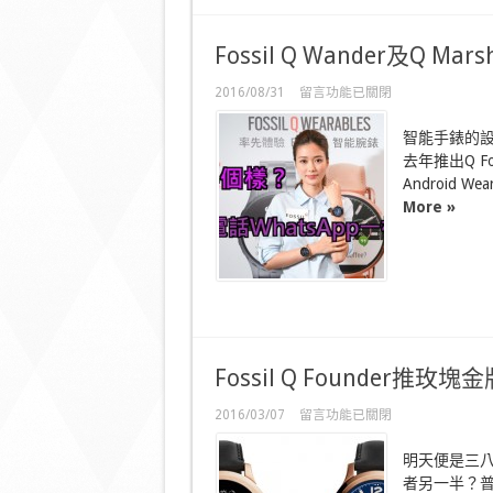
嚟
又
實
Fossil Q Wander及Q Ma
際！〉
中
在
2016/08/31
留言功能已關閉
〈Fossil
Q
智能手錶的設
Wander
及
去年推出Q 
Q
Android W
Marshal
More »
傾
電
話
WhatsApp
樣
樣
得〉
中
Fossil Q Founder推玫
在
2016/03/07
留言功能已關閉
〈Fossil
Q
明天便是三
Founder
推
者另一半？