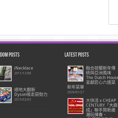
dom Posts
Latest Posts
iNecklace
融合荷蘭新年傳
統與亞洲風味
2011/12/08
The Dutch Hous
呈獻匠心六道菜
新年菜單
絕地大翻新
2026/01/27
Dyson吸走惡勢力
2015/02/03
大快活 x CHEAP
CENTURY「大麻
成」聯手賀新歲
潮玩揮春、