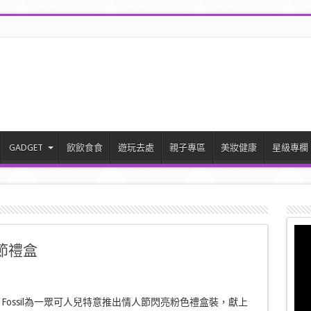
GADGET
飲飲食食
遊玩去處
親子專區
美妝健康
星級專欄
人節禮盒
Fossil為一眾可人兒特意推出情人節閃亮粉色禮盒裝，獻上