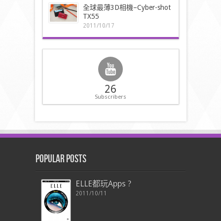
全球最薄3D相機–Cyber-shot
TX55
2011/10/17
26
Subscribers
Popular Posts
ELLE都玩Apps ?
2011/10/11