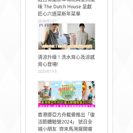
味 The Dutch House 呈獻
匠心六道菜新年菜單
2026/01/27
清涼升級！洗水背心及涼感
背心登場!
2025/07/10
香港挪亞方舟載譽推出「復
活節體驗營2024」 號召全
城小朋友 齊來馬灣展開睿