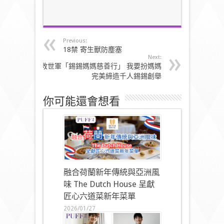
Previous:
18禁 寄生獸防塵塞
Next:
救世軍「錫錫媽媽慈善行」 我要扮媽媽
完美締造千人錫錫創舉
你可能還會想看
融合荷蘭新年傳統與亞洲風
味 The Dutch House 呈獻
匠心六道菜新年菜單
2026/01/27