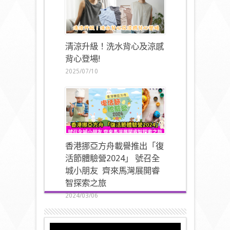
清涼升級！洗水背心及涼感
背心登場!
2025/07/10
香港挪亞方舟載譽推出「復
活節體驗營2024」 號召全
城小朋友 齊來馬灣展開睿
智探索之旅
2024/03/06