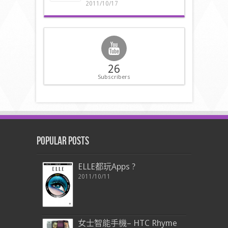
2011/10/17
26
Subscribers
Popular Posts
ELLE都玩Apps ?
2011/10/11
女士智能手機– HTC Rhyme