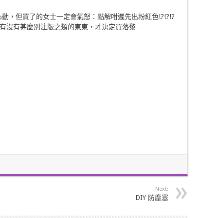
可以心動，但買了的女士一定會氣怒：點解咁遲先出粉紅色!?!?!?
有沒有甚麼別注版之類的東東，才決定買落黎…
Next:
DIY 防塵塞