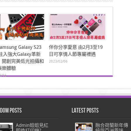
msung Galaxy S23
伴你分享愛意 由2月3至19
注入強大Galaxy革新
日可享情人節專屬禮遇
 開創完美低光拍攝和
2023/02/06
娛樂體驗
2/16
dom Posts
Latest Posts
Admin姐姐見紅
融合荷蘭新年傳
即換打印機?
統與亞洲風味