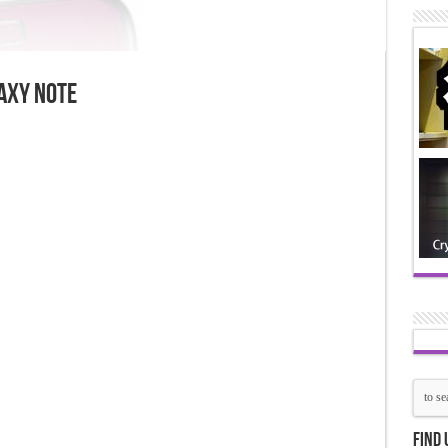
y Note
Find 