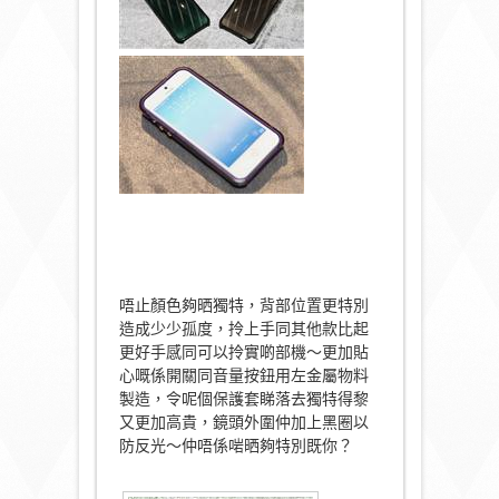
唔止顏色夠晒獨特，背部位置更特別
造成少少孤度，拎上手同其他款比起
更好手感同可以拎實啲部機～更加貼
心嘅係開關同音量按鈕用左金屬物料
製造，令呢個保護套睇落去獨特得黎
又更加高貴，鏡頭外圍仲加上黑圈以
防反光～仲唔係啱晒夠特別既你？