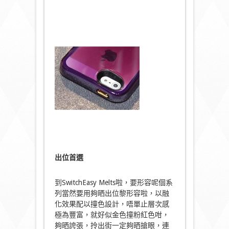
出位首選
到SwitchEasy Melts啦，要形容呢個系
列當然要用夠晒出位黎形容啦，以融
化效果配以撞色設計，唔單止層次感
極為豐富，就好似金色撞粉紅色咁，
夠晒誇張，拎出街一定夠晒搶眼，連