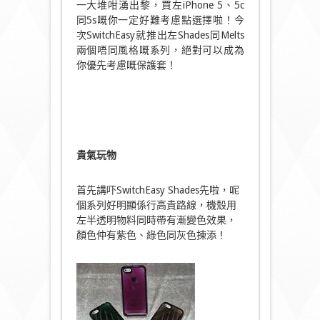
一大堆咁湧出黎，買左iPhone 5、5c
同5s嘅你一定好難考慮點選擇啦！今
次SwitchEasy就推出左Shades同Melts
兩個唔同風格嘅系列，絕對可以成為
你優先考慮嘅保護套！
貴氣玩物
首先講吓SwitchEasy Shades先啦，呢
個系列好明顯係行高貴路線，機殼用
左半透明物料同時帶有漸變色效果，
顏色仲有紫色、綠色同灰色揀添！