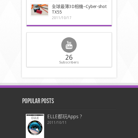
全球最薄3D相機–Cyber-shot
TX55
2011/10/17
26
Subscribers
Popular Posts
ELLE都玩Apps ?
2011/10/11