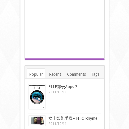
Popular
Recent
Comments
Tags
ELLE都玩Apps ?
2011/10/11
女士智能手機– HTC Rhyme
2011/10/11