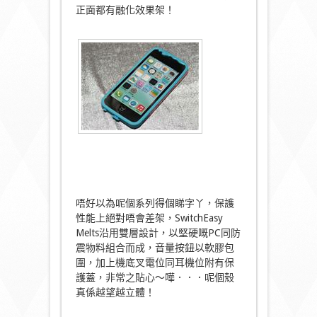
正面都有融化效果架！
唔好以為呢個系列得個睇字丫，保護
性能上絕對唔會差架，SwitchEasy
Melts沿用雙層設計，以堅硬嘅PC同防
震物料組合而成，音量按鈕以軟膠包
圍，加上機底叉電位同耳機位附有保
護蓋，非常之貼心～嘩．．．呢個殼
真係越望越立體！