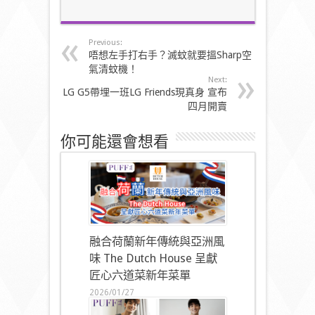
Previous:
唔想左手打右手？滅蚊就要搵Sharp空
氣清蚊機！
Next:
LG G5帶埋一班LG Friends現真身 宣布
四月開賣
你可能還會想看
融合荷蘭新年傳統與亞洲風
味 The Dutch House 呈獻
匠心六道菜新年菜單
2026/01/27