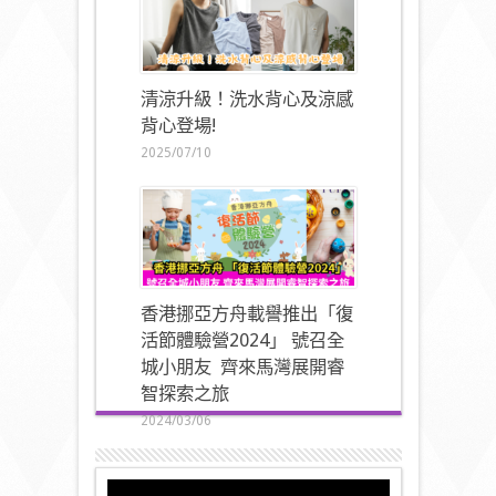
清涼升級！洗水背心及涼感
背心登場!
2025/07/10
香港挪亞方舟載譽推出「復
活節體驗營2024」 號召全
城小朋友 齊來馬灣展開睿
智探索之旅
2024/03/06