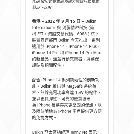
GaN 家用式充電器和磁力無線行動充電
器5K +支架
香港
–
2022
年
9
月
15
日
–
Belkin
International 與
鴻騰精密科技
(簡
稱 FIT，港股交易代碼：6088 ) 旗下
裝置互連部門
Belkin
今天推出一系列
適用於 iPhone 14、iPhone 14 Plus、
iPhone 14 Pro 和 iPhone 14 Pro Max
的新產品，涵蓋行動充電器、屏幕保
護貼及相關配件。
配合 iPhone 14 系列突破性的創新功
能，Belkin 推出與 MagSafe 系統兼
容、無線充電功率高達 15W 的配件，
並以更具彈性、可靠的優質玻璃
為 iPhone 螢幕帶來更堅固的保護，以
及隨時隨地為 iPhone 用戶提供更方便
的免提方式。
Belkin 亞太區總經理 Jenny Ng 表示：