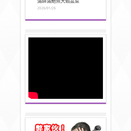
滿缽滿鮑魚大蝦盆菜
2026/01/26