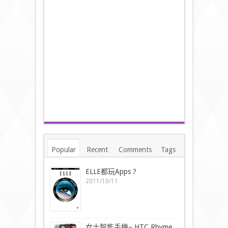
Popular
Recent
Comments
Tags
ELLE都玩Apps ?
2011/10/11
女士智能手機– HTC Rhyme