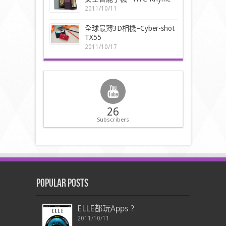
2011/10/11
全球最薄3D相機–Cyber-shot
TX55
2011/10/17
26
Subscribers
Popular Posts
ELLE都玩Apps ?
2011/10/11