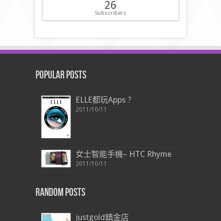
26
Subscribers
Popular Posts
ELLE都玩Apps ?
2011/10/11
女士智能手機– HTC Rhyme
2011/10/11
Random Posts
justgold鎮金店