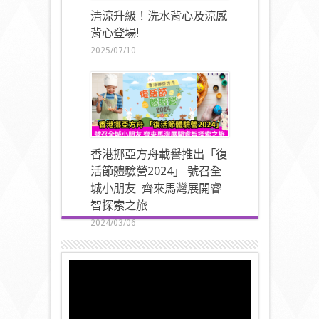
清涼升級！洗水背心及涼感
背心登場!
2025/07/10
香港挪亞方舟載譽推出「復
活節體驗營2024」 號召全
城小朋友 齊來馬灣展開睿
智探索之旅
2024/03/06