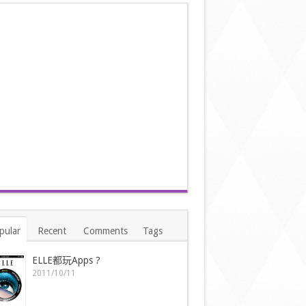
pular
Recent
Comments
Tags
ELLE都玩Apps ?
2011/10/11