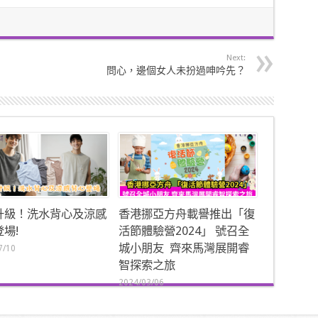
Next:
問心，邊個女人未扮過呻吟先？
升級！洗水背心及涼感
香港挪亞方舟載譽推出「復
場!
活節體驗營2024」 號召全
城小朋友 齊來馬灣展開睿
7/10
智探索之旅
2024/03/06