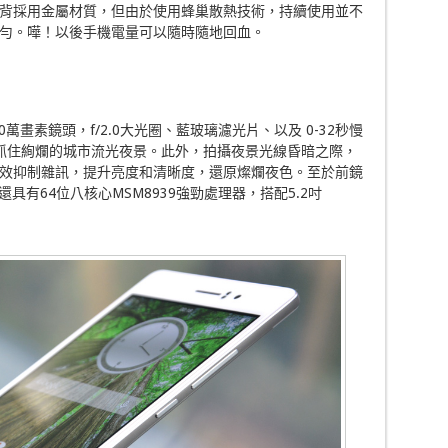
背採用金屬材質，但由於使用蜂巢散熱技術，持續使用並不
勻。嘩！以後手機電量可以隨時隨地回血。
0萬畫素鏡頭，f/2.0大光圈、藍玻璃濾光片、以及 0-32秒慢
抓住絢爛的城市流光夜景。此外，拍攝夜景光線昏暗之際，
效抑制雜訊，提升亮度和清晰度，還原燦爛夜色。至於前鏡
具有64位八核心MSM8939強勁處理器，搭配5.2吋