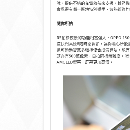
說，提供不錯的充電效益來支援。雖然機
會覺得有哪一區塊特別燙手，散熱頗為均
隨你所拍
R5拍攝夜景的功能相當強大，OPPO 130
速快門高達8階時間調節，讓你隨心所欲
還可透過智慧多張擇優合成演算法，能有
頭亦有500萬像素，自拍同樣無難度。R5還
AMOLED螢幕，屏幕更加高清。