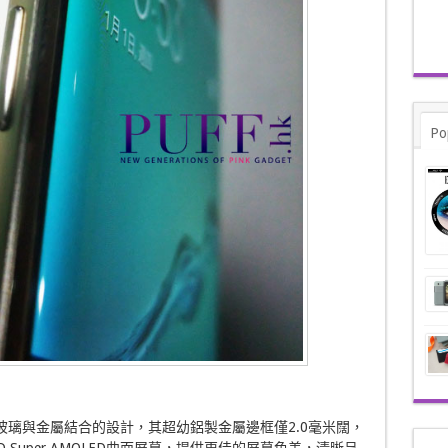
Po
機身採用嶄新玻璃與金屬結合的設計，其超幼鋁製金屬邊框僅2.0毫米闊，