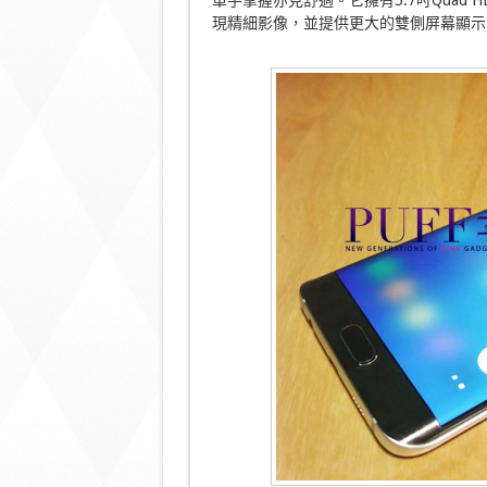
單手掌握亦見舒適。它擁有5.7吋Quad H
現精細影像，並提供更大的雙側屏幕顯示