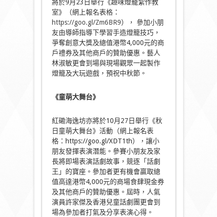
將於9月23日舉行《趣味燈籠紮作教
室》（網上報名表格：
https://goo.gl/Zm6BR9
）， 參加小朋
友由導師指導下學習手造燈籠技巧，
爭奪創意大獎及總值港幣4,000元的商
戶禮券及其他商戶的贊助優惠。藝人
林淑敏更會到場與現場觀眾一起製作
燈籠及大玩遊戲，預祝中秋節。
《童萌大舞台》
紅磡海逸坊亦將於10月27日舉行《秋
日童萌大舞台》活動（網上報名表
格：https://goo.gl/XDT1th），讓小
朋友發揮表演潛能。參賽小朋友及家
長將即場表演話劇故事，競逐「話劇
王」的寶座。參加者更有機會贏取總
值高達港幣4,000元的商場食肆現金券
及其他商戶的贊助優惠。屆時，人氣
演員許家傑及香港兒童話劇團更會到
場為參加者打氣及分享表演心得。