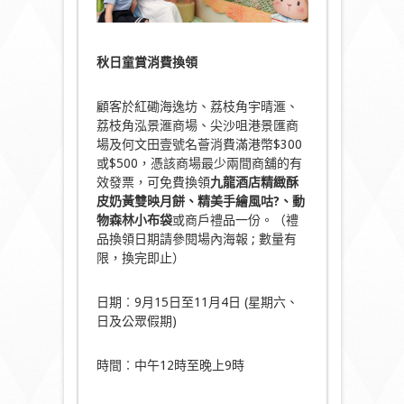
秋日童賞消費換領
顧客於紅磡海逸坊、荔枝角宇晴滙、
荔枝角泓景滙商場、尖沙咀港景匯商
場及何文田壹號名薈消費滿港幣$300
或$500，憑該商場最少兩間商舖的有
效發票，可免費換領
九龍酒店精緻酥
皮奶黃雙映月餅
、
精美手繪風咕
?
、
動
物森林小布袋
或商戶禮品一份。（禮
品換領日期請參閱場內海報 ; 數量有
限，換完即止）
日期︰9月15日至11月4日 (星期六、
日及公眾假期)
時間︰中午12時至晚上9時