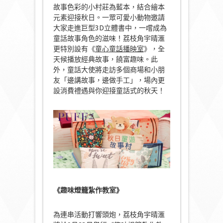
故事色彩的小村莊為藍本，結合繪本
元素迎接秋日。一眾可愛小動物邀請
大家走進巨型3D立體書中，一嚐成為
童話故事角色的滋味！荔枝角宇晴滙
更特別設有《
童心童話播映室
》，全
天候播放經典故事，饒富趣味。此
外，童話大使將走訪多個商場和小朋
友「邊講故事，邊做手工」，場內更
設消費禮遇與你迎接童話式的秋天！
《趣味燈籠紮作教室》
為連串活動打響頭炮，荔枝角宇晴滙