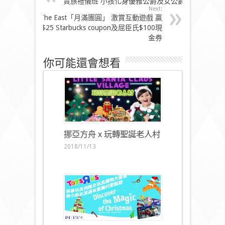
貴族禮儀班 小孩化身優雅公爵及女公爵
Next:
The East「月滿團圓」 激賞互動遊戲 贏
$25 Starbucks coupon及屈臣氏$100現
金券
你可能還會想看
挪亞方舟 x 玩轉聖誕老人村
2018/11/13