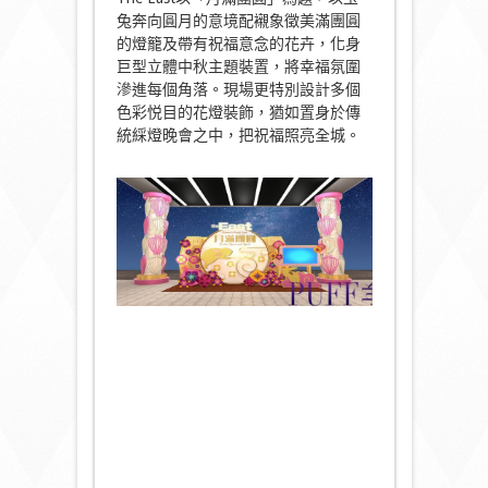
兔奔向圓月的意境配襯象徵美滿團圓
的燈籠及帶有祝福意念的花卉，化身
巨型立體中秋主題裝置，將幸福氛圍
滲進每個角落。現場更特別設計多個
色彩悦目的花燈裝飾，猶如置身於傳
統綵燈晚會之中，把祝福照亮全城。