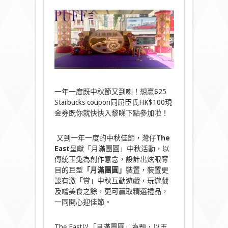
一年一度既中秋節又到喇！想贏$25
Starbucks coupon同屈臣氏HK$100現
金券既你就快快入黎睇下點參加啦！
又到一年一度的中秋佳節，灣仔
The
East
呈獻「月滿團圓」中秋活動，以
傳統玉兔為創作意念，設計出炫眼奪
目的巨型
「月滿團圓」
裝置，裝置更
設有激「賞」中秋互動遊戲，玩遊戲
及嚐美食之餘，更可贏取精選禮品，
一同開心迎佳節。
The East以「月滿團圓」為題，以玉