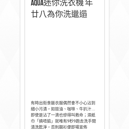
AQUA迷你洗衣機 年
廿八為你洗邋遢
有時出街食飯衣服偶然會不小心沾到
細小污漬，如豉油、咖啡、牛扒汁…
即使是沾了一滴也慘得叫救命；濕紙
巾「搞唔掂」就唯有9秒9跑去洗手間
清洗亁淨，否則靚衫便即場宣佈