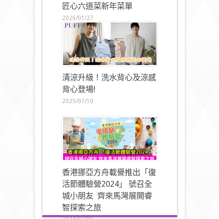
匠心六道菜新年菜單
2026/01/27
清涼升級！洗水背心及涼感
背心登場!
2025/07/10
香港挪亞方舟載譽推出「復
活節體驗營2024」 號召全
城小朋友 齊來馬灣展開睿
智探索之旅