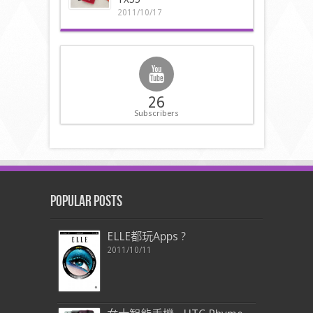
2011/10/17
26
Subscribers
Popular Posts
ELLE都玩Apps ?
2011/10/11